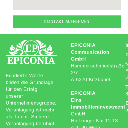
KONTAKT AUFNEHMEN
EPICONIA
Communication
GmbH
Hammerschmiedstraße
A
2/7
Fundierte Werte
v
A-6370 Kitzbühel
bilden die Grundlage
T
für den Erfolg
EPICONIA
unserer
Eins
Unternehmensgruppe.
E
Immobilieninvestment
Veranlagung ist mehr
o
GmbH
als Talent. Sichere
Hietzinger Kai 11-13
Veranlagung beruhigt.
A-1130 Wien