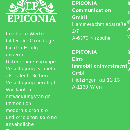
EPICONIA
Communication
GmbH
Hammerschmiedstraße
A
2/7
Fundierte Werte
v
A-6370 Kitzbühel
bilden die Grundlage
T
für den Erfolg
EPICONIA
unserer
Eins
Unternehmensgruppe.
E
Immobilieninvestment
Veranlagung ist mehr
o
GmbH
als Talent. Sichere
Hietzinger Kai 11-13
Veranlagung beruhigt.
A-1130 Wien
Wir kaufen
entwicklungsfähige
Immobilien,
modernisieren sie
und erreichen so eine
ansehnliche