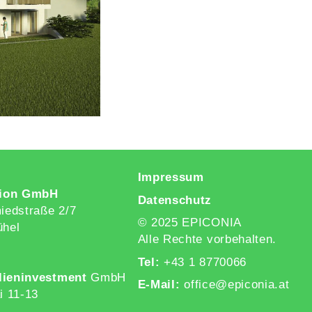
Impressum
ion GmbH
Datenschutz
edstraße 2/7
© 2025 EPICONIA
ühel
Alle Rechte vorbehalten.
Tel:
+43 1 8770066
lieninvestment
GmbH
E-Mail:
office@epiconia.at
i 11-13