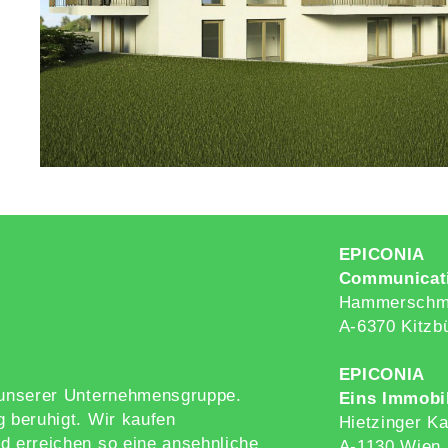
EPICONIA
Communicat
Hammerschmi
A-6370 Kitzb
EPICONIA
g unserer Unternehmensgruppe.
Eins Immobi
g beruhigt. Wir kaufen
Hietzinger Ka
d erreichen so eine ansehnliche
A-1130 Wien