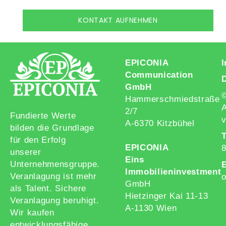
KONTAKT AUFNEHMEN
EPICONIA
Communication
GmbH
Hammerschmiedstraße
A
2/7
Fundierte Werte
v
A-6370 Kitzbühel
bilden die Grundlage
T
für den Erfolg
EPICONIA
unserer
Eins
Unternehmensgruppe.
E
Immobilieninvestment
Veranlagung ist mehr
o
GmbH
als Talent. Sichere
Hietzinger Kai 11-13
Veranlagung beruhigt.
A-1130 Wien
Wir kaufen
entwicklungsfähige