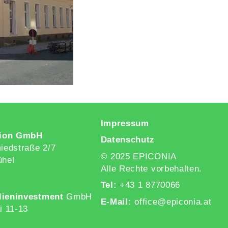
Impressum
ion GmbH
Datenschutz
edstraße 2/7
© 2025 EPICONIA
ühel
Alle Rechte vorbehalten.
Tel:
+43 1 8770066
lieninvestment
GmbH
E-Mail:
office@epiconia.at
i 11-13