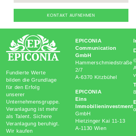
KONTAKT AUFNEHMEN
EPICONIA
Communication
GmbH
Hammerschmiedstraße
A
2/7
Fundierte Werte
v
A-6370 Kitzbühel
bilden die Grundlage
T
für den Erfolg
EPICONIA
unserer
Eins
Unternehmensgruppe.
E
Immobilieninvestment
Veranlagung ist mehr
o
GmbH
als Talent. Sichere
Hietzinger Kai 11-13
Veranlagung beruhigt.
A-1130 Wien
Wir kaufen