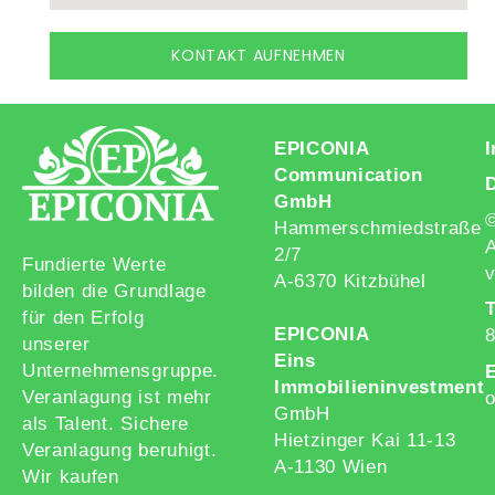
KONTAKT AUFNEHMEN
EPICONIA
Communication
GmbH
Hammerschmiedstraße
A
2/7
Fundierte Werte
v
A-6370 Kitzbühel
bilden die Grundlage
T
für den Erfolg
EPICONIA
unserer
Eins
Unternehmensgruppe.
E
Immobilieninvestment
Veranlagung ist mehr
o
GmbH
als Talent. Sichere
Hietzinger Kai 11-13
Veranlagung beruhigt.
A-1130 Wien
Wir kaufen