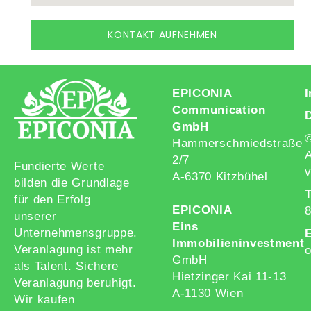
KONTAKT AUFNEHMEN
EPICONIA
Communication
GmbH
Hammerschmiedstraße
A
2/7
Fundierte Werte
v
A-6370 Kitzbühel
bilden die Grundlage
T
für den Erfolg
EPICONIA
unserer
Eins
Unternehmensgruppe.
E
Immobilieninvestment
Veranlagung ist mehr
o
GmbH
als Talent. Sichere
Hietzinger Kai 11-13
Veranlagung beruhigt.
A-1130 Wien
Wir kaufen