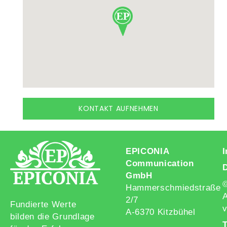
KONTAKT AUFNEHMEN
EPICONIA
Communication
GmbH
Hammerschmiedstraße
A
2/7
Fundierte Werte
v
A-6370 Kitzbühel
bilden die Grundlage
T