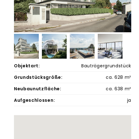
Objektart:
Bauträgergrundstück
Grundstücksgröße:
ca. 628 m²
Neubaunutzfläche:
ca. 638 m²
Aufgeschlossen:
ja