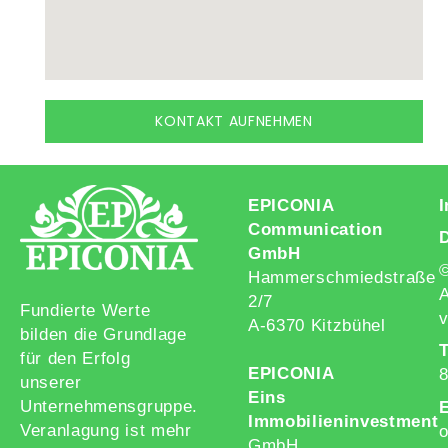
KONTAKT AUFNEHMEN
EPICONIA
Communication
GmbH
Hammerschmiedstraße
A
2/7
Fundierte Werte
v
A-6370 Kitzbühel
bilden die Grundlage
T
für den Erfolg
EPICONIA
unserer
Eins
Unternehmensgruppe.
E
Immobilieninvestment
Veranlagung ist mehr
o
GmbH