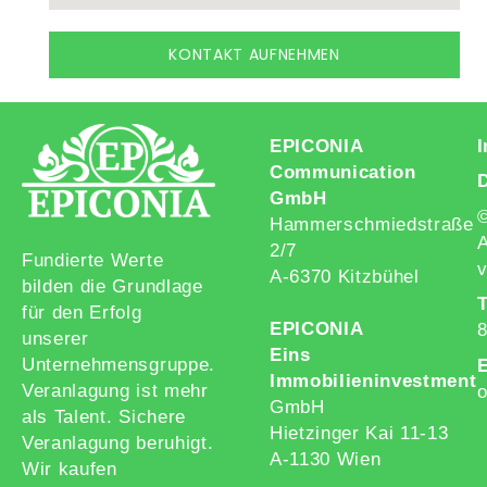
KONTAKT AUFNEHMEN
EPICONIA
Communication
GmbH
Hammerschmiedstraße
A
2/7
Fundierte Werte
v
A-6370 Kitzbühel
bilden die Grundlage
T
für den Erfolg
EPICONIA
unserer
Eins
Unternehmensgruppe.
E
Immobilieninvestment
Veranlagung ist mehr
o
GmbH
als Talent. Sichere
Hietzinger Kai 11-13
Veranlagung beruhigt.
A-1130 Wien
Wir kaufen