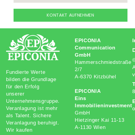
KONTAKT AUFNEHMEN
EPICONIA
Communication
GmbH
Hammerschmiedstraße
A
2/7
Fundierte Werte
v
A-6370 Kitzbühel
bilden die Grundlage
T
für den Erfolg
EPICONIA
unserer
Eins
Unternehmensgruppe.
E
Immobilieninvestment
Veranlagung ist mehr
o
GmbH
als Talent. Sichere
Hietzinger Kai 11-13
Veranlagung beruhigt.
A-1130 Wien
Wir kaufen