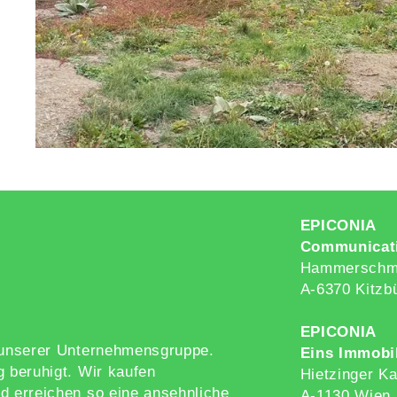
EPICONIA
Communicat
Hammerschmi
A-6370 Kitzb
EPICONIA
g unserer Unternehmensgruppe.
Eins Immobi
g beruhigt. Wir kaufen
Hietzinger Ka
d erreichen so eine ansehnliche
A-1130 Wien