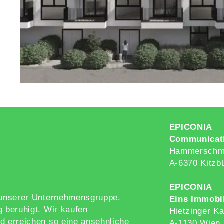
EPICONIA
Communicat
Hammerschmi
A-6370 Kitzb
EPICONIA
g unserer Unternehmensgruppe.
Eins Immobi
g beruhigt. Wir kaufen
Hietzinger Ka
d erreichen so eine ansehnliche
A-1130 Wien