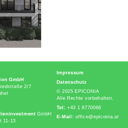
Impressum
ion GmbH
Datenschutz
edstraße 2/7
© 2025 EPICONIA
ühel
Alle Rechte vorbehalten.
Tel:
+43 1 8770066
lieninvestment
GmbH
E-Mail:
office@epiconia.at
i 11-13