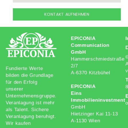
KONTAKT AUFNEHMEN
EPICONIA
Communication
GmbH
Hammerschmiedstraße
A
2/7
Fundierte Werte
v
A-6370 Kitzbühel
bilden die Grundlage
T
für den Erfolg
EPICONIA
unserer
Eins
Unternehmensgruppe.
E
Immobilieninvestment
Veranlagung ist mehr
o
GmbH
als Talent. Sichere
Hietzinger Kai 11-13
Veranlagung beruhigt.
A-1130 Wien
Wir kaufen